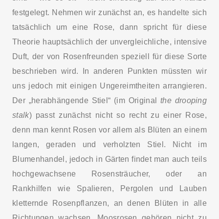
festgelegt. Nehmen wir zunächst an, es handelte sich
tatsächlich um eine Rose, dann spricht für diese
Theorie hauptsächlich der unvergleichliche, intensive
Duft, der von Rosenfreunden speziell für diese Sorte
beschrieben wird. In anderen Punkten müssten wir
uns jedoch mit einigen Ungereimtheiten arrangieren.
Der „herabhängende Stiel“ (im Original
the drooping
stalk
) passt zunächst nicht so recht zu einer Rose,
denn man kennt Rosen vor allem als Blüten an einem
langen, geraden und verholzten Stiel. Nicht im
Blumenhandel, jedoch in Gärten findet man auch teils
hochgewachsene Rosensträucher, oder an
THIS SEARCH BAR ONLY WORKS IN THE GERMAN VERSION OF
Rankhilfen wie Spalieren, Pergolen und Lauben
THE WEBSITE! NON-GERMAN SPEAKERS PLEASE USE THE
SEARCH BAR ON THE WELCOME PAGE.
kletternde Rosenpflanzen, an denen Blüten in alle
Richtungen wachsen. Moosrosen gehören nicht zu