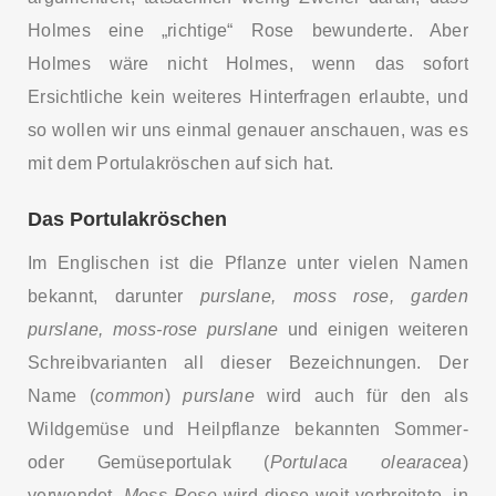
Holmes eine „richtige“ Rose bewunderte. Aber
Holmes wäre nicht Holmes, wenn das sofort
Ersichtliche kein weiteres Hinterfragen erlaubte, und
so wollen wir uns einmal genauer anschauen, was es
mit dem Portulakröschen auf sich hat.
Das Portulakröschen
Im Englischen ist die Pflanze unter vielen Namen
bekannt, darunter
p
urslane,
m
oss rose,
g
arden
purslane, moss-rose purslane
und einigen weiteren
Schreibvarianten all dieser Bezeichnungen. Der
Name (
common
)
purslane
wird auch für den als
Wildgemüse und Heilpflanze bekannten Sommer-
oder Gemüseportulak (
Portulaca olearacea
)
verwendet.
Moss Rose
wird diese weit verbreitete, in