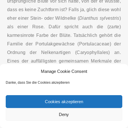
ursprüngliche Blüte vor sich hatte, von der er wusste,
dass es keine Zuchtform ist? Falls ja, glich diese wohl
eher einer Stein- oder Wildnelke (
Dianthus sylvestris
)
als einer Rose. Dafür spricht auch die (zarte)
karmesinrote Farbe der Blüte. Tatsächlich gehört die
Familie der Portulakgewächse (Portulacaceae) der
Ordnung der Nelkenartigen (Caryophyllales) an.
Eines der auffälligsten gemeinsamen Merkmale der
Nelkenartigen sind die Kronblätter (die Petalen), die
Manage Cookie Consent
fast immer 5 zählen und als eiförmig (beim
Danke, dass Sie die Cookies akzeptieren
Portulakröschen verkehrt-eiförmig) beschrieben
werden. Außerdem sind ihre Ränder meist gezähnt,
Cookies akzeptieren
zerschlitzt oder gekerbt. Die Blütenblätter der
Portulakröschen zeigen alle wenigstens eine Kerbe in
Deny
der Mitte, die dem einzelnen Blütenblatt eine an ein