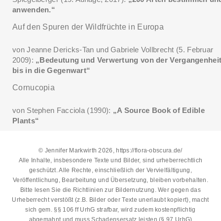
anwenden.“
Auf den Spuren der Wildfrüchte in Europa
von Jeanne Dericks-Tan und Gabriele Vollbrecht (5. Februar
2009):
„Bedeutung und Verwertung von der Vergangenhei
bis in die Gegenwart“
Cornucopia
von Stephen Facciola (1990):
„A Source Book of Edible
Plants“
© Jennifer Markwirth 2026, https://flora-obscura.de/
Alle Inhalte, insbesondere Texte und Bilder, sind urheberrechtlich
geschützt. Alle Rechte, einschließlich der Vervielfältigung,
Veröffentlichung, Bearbeitung und Übersetzung, bleiben vorbehalten.
Bitte lesen Sie die
Richtlinien zur Bildernutzung
. Wer gegen das
Urheberrecht verstößt (z.B. Bilder oder Texte unerlaubt kopiert), macht
sich gem. §§ 106 ff UrhG strafbar, wird zudem kostenpflichtig
abgemahnt und muss Schadensersatz leisten (§ 97 UrhG)