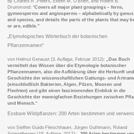
by Charles R .Peters, Eileen M. O’Brien, and Robert B.
Drummond: “
Covers all major plant groupings – ferns,
gymnosperms and angiosperms – alphabetically by genus
and species, and details the parts of the plants that may b
or are, edible.”
„Etymologisches Wörterbuch der botanischen
Pflanzennamen“
von Helmut Genaust (3. Auflage, Februar 2012):
„Das Buch
vermittelt das Wissen über die Etymologie botanischer
Pflanzennamen, also die Aufklärung über die Herkunft un
Geschichte der wissenschaftlichen Gattungs- und Artnam
(einschließlich Bakterien, Algen, Pilzen, Moosen und
Flechten) und gibt einen faszinierenden Einblick in die
Geschichte der mannigfachen Beziehungen zwischen Pfl
und Mensch.“
Essbare Wildpflanzen: 200 Arten bestimmen und verwen
von Steffen Guido Fleischhauer, Jürgen Guthmann, Roland
Spiegelberger (19. Auflage, 2017):
„200 Arten bestimmen un