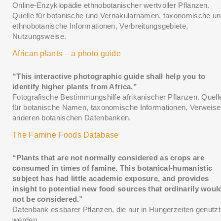
Online-Enzyklopädie ethnobotanischer wertvoller Pflanzen.
Quelle für botanische und Vernakularnamen, taxonomische u
ethnobotanische Informationen, Verbreitungsgebiete,
Nutzungsweise.
African plants – a photo guide
“This interactive photographic guide shall help you to
identify higher plants from Africa.”
Fotografische Bestimmungshilfe afrikanischer Pflanzen. Quell
für botanische Namen, taxonomische Informationen, Verweise
anderen botanischen Datenbanken.
The Famine Foods Database
THIS SEARCH BAR ONLY WORKS IN THE GERMAN VERSION OF THE
WEBSITE! NON-GERMAN SPEAKERS PLEASE USE THE SEARCH BA
ON THE WELCOME PAGE.
“Plants that are not normally considered as crops are
consumed in times of famine. This botanical-humanistic
subject has had little academic exposure, and provides
insight to potential new food sources that ordinarily woul
not be considered.”
Datenbank essbarer Pflanzen, die nur in Hungerzeiten genutzt
werden.