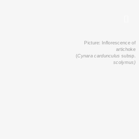
Picture: Inflorescence of
artichoke
ERS PLEASE USE THE SEARCH BAR ON
(
Cynara cardunculus
subsp.
scolymus)