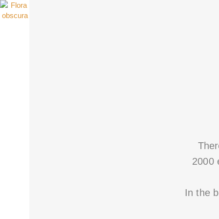
Ther
2000 
In the b