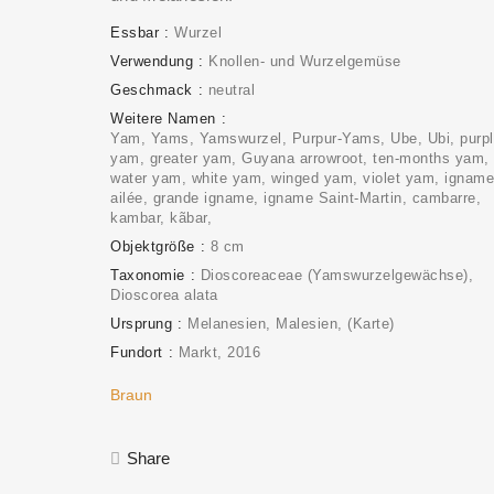
Essbar
Wurzel
Verwendung
Knollen- und Wurzelgemüse
Geschmack
neutral
Weitere Namen
Yam, Yams, Yamswurzel, Purpur-Yams, Ube, Ubi, purp
yam, greater yam, Guyana arrowroot, ten-months yam,
water yam, white yam, winged yam, violet yam, igname
ailée, grande igname, igname Saint-Martin, cambarre,
kambar, kãbar,
Objektgröße
8 cm
Taxonomie
Dioscoreaceae (Yamswurzelgewächse)
Dioscorea alata
Ursprung
Melanesien, Malesien
(Karte)
Fundort
Markt
2016
Braun
Share