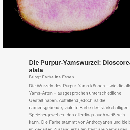
Die Purpur-Yamswurzel: Dioscore
THIS SEARCH BAR ONLY WORKS IN THE GERMAN VERSION OF TH
alata
WEBSITE! NON-GERMAN SPEAKERS PLEASE USE THE SEARCH B
ON THE WELCOME PAGE.
Bringt Farbe ins Essen
Die Wurzeln des Purpur-Yams können – wie die all
Yams-Arten – ausgesprochen unterschiedliche
Gestalt haben. Auffallend jedoch ist die
namensgebende, violette Farbe des stärkehaltigen
Speichergewebes, das allerdings auch weiß sein
kann. Die Farbe stammt von Anthocyanen und blei
im gegarten Zustand erhalten (fast alle Yamsarten