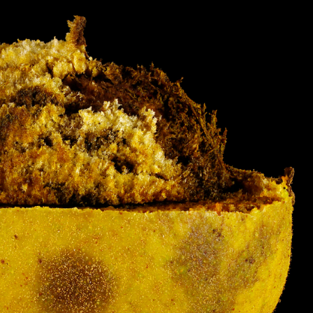
RKS IN THE GERMAN VERSION OF THE WEBSITE! NON-GERMAN SPEAK
THE WELCOME PAGE.