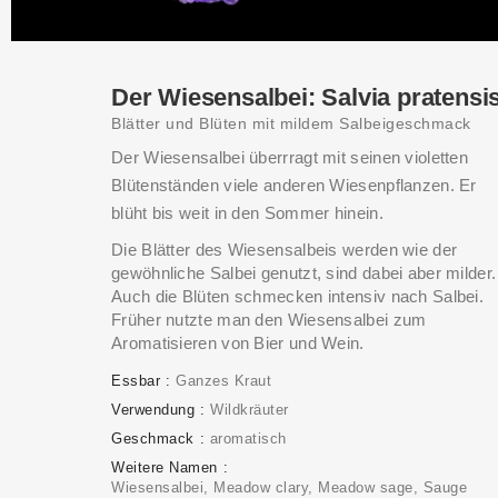
Der Wiesensalbei: Salvia pratensi
Blätter und Blüten mit mildem Salbeigeschmack
Der Wiesensalbei überrragt mit seinen violetten
Blütenständen viele anderen Wiesenpflanzen. Er
blüht bis weit in den Sommer hinein.
Die Blätter des Wiesensalbeis werden wie der
gewöhnliche Salbei genutzt, sind dabei aber milder.
Auch die Blüten schmecken intensiv nach Salbei.
Früher nutzte man den Wiesensalbei zum
Aromatisieren von Bier und Wein.
Essbar
Ganzes Kraut
Verwendung
Wildkräuter
Geschmack
aromatisch
Weitere Namen
Wiesensalbei, Meadow clary, Meadow sage, Sauge