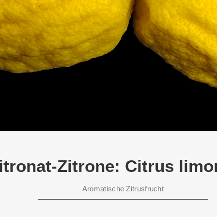
itronat-Zitrone: Citrus lim
RKS IN THE GERMAN VERSION OF THE WEBSITE! NON-GERMAN SPEAK
THE WELCOME PAGE.
Aromatische Zitrusfrucht