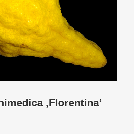
onimedica ‚Florentina‘
ERS PLEASE USE THE SEARCH BAR ON