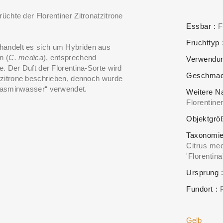
üchte der Florentiner Zitronatzitrone
Essbar
F
Fruchttyp
handelt es sich um Hybriden aus
n (
C. medica
), entsprechend
Verwendu
e. Der Duft der Florentina-Sorte wird
Geschma
atzitrone beschrieben, dennoch wurde
„Jasminwasser“ verwendet.
Weitere 
Florentiner
Objektgrö
Taxonomi
Citrus med
'Florentina
Ursprung
Fundort
Gelb