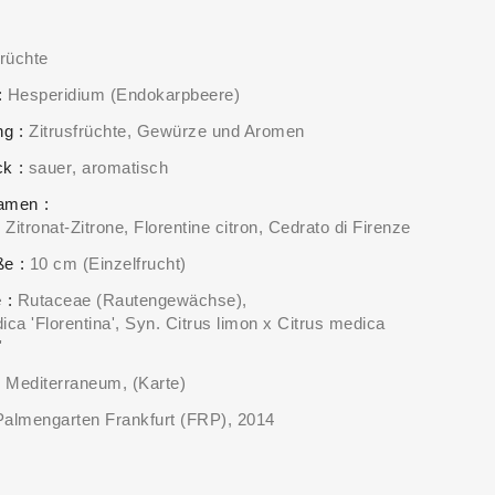
rüchte
Hesperidium (Endokarpbeere)
ng
Zitrusfrüchte
Gewürze und Aromen
ck
sauer
aromatisch
Namen
 Zitronat-Zitrone, Florentine citron, Cedrato di Firenze
ße
10 cm (Einzelfrucht)
e
Rutaceae (Rautengewächse)
ica 'Florentina', Syn. Citrus limon x Citrus medica
'
Mediterraneum
(Karte)
Palmengarten Frankfurt (FRP)
2014