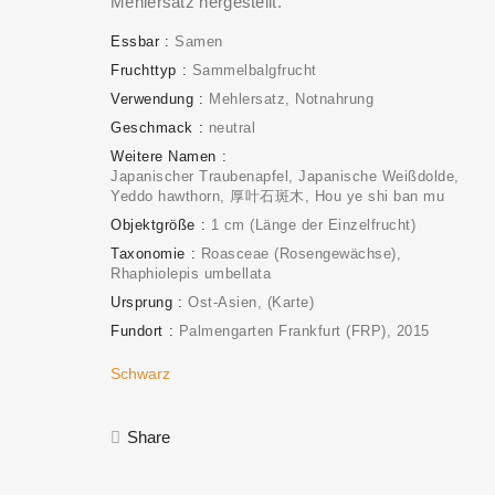
Mehlersatz hergestellt.
Essbar
Samen
Fruchttyp
Sammelbalgfrucht
Verwendung
Mehlersatz
Notnahrung
Geschmack
neutral
Weitere Namen
Japanischer Traubenapfel, Japanische Weißdolde,
Yeddo hawthorn, 厚叶石斑木, Hou ye shi ban mu
Objektgröße
1 cm (Länge der Einzelfrucht)
Taxonomie
Roasceae (Rosengewächse)
Rhaphiolepis umbellata
Ursprung
Ost-Asien
(Karte)
Fundort
Palmengarten Frankfurt (FRP)
2015
Schwarz
Share