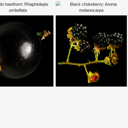
ack chokeberry:
nia melanocarpa
ur: Black, Edible: Fruits,
inary Group: Pome fruits,
ter’s Blackberry:
inary Group: Wild fruits
Rubus winteri
ur: Black, Edible: Fruits,
inary Group: Soft fruits,
inary Group: Wild fruits
ERS PLEASE USE THE SEARCH BAR ON