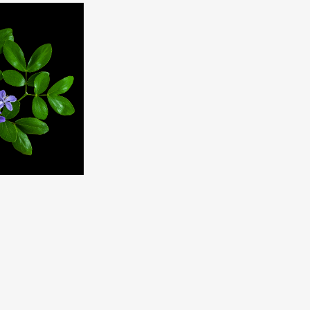
RKS IN THE GERMAN VERSION OF THE WEBSITE! NON-GERMAN SPEAK
THE WELCOME PAGE.