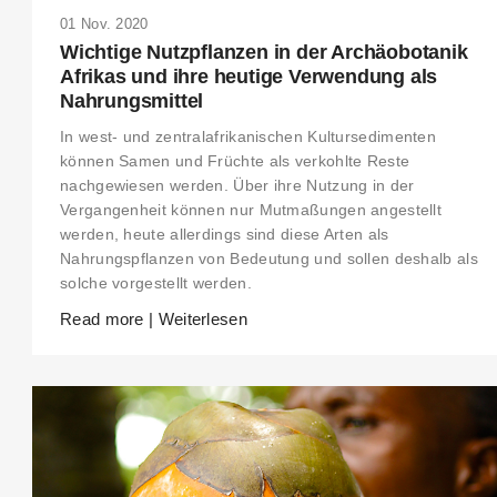
01 Nov. 2020
Wichtige Nutzpflanzen in der Archäobotanik
Afrikas und ihre heutige Verwendung als
Nahrungsmittel
In west- und zentralafrikanischen Kultursedimenten
können Samen und Früchte als verkohlte Reste
nachgewiesen werden. Über ihre Nutzung in der
Vergangenheit können nur Mutmaßungen angestellt
werden, heute allerdings sind diese Arten als
Nahrungspflanzen von Bedeutung und sollen deshalb als
solche vorgestellt werden.
Read more | Weiterlesen
THIS SEARCH BAR ONLY WORKS IN THE GERMAN VERSION OF THE
WEBSITE! NON-GERMAN SPEAKERS PLEASE USE THE SEARCH BA
ON THE WELCOME PAGE.