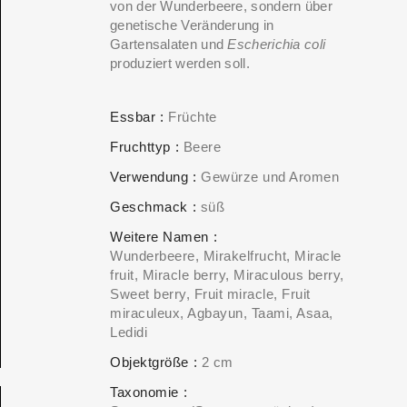
von der Wunderbeere, sondern über
genetische Veränderung in
Gartensalaten und
Escherichia coli
produziert werden soll.
Essbar
Früchte
ERS PLEASE USE THE SEARCH BAR ON
Fruchttyp
Beere
Verwendung
Gewürze und Aromen
Geschmack
süß
Weitere Namen
Wunderbeere, Mirakelfrucht, Miracle
fruit, Miracle berry, Miraculous berry,
Sweet berry, Fruit miracle, Fruit
miraculeux, Agbayun, Taami, Asaa,
Ledidi
Objektgröße
2 cm
Taxonomie