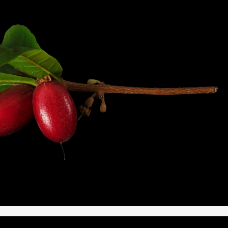
RKS IN THE GERMAN VERSION OF THE WEBSITE! NON-GERMAN SPEAK
THE WELCOME PAGE.