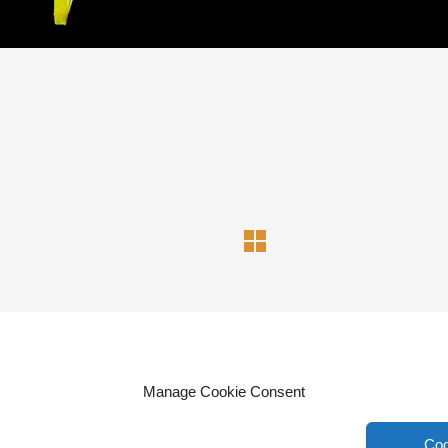
© Jennifer Markwirth 2026, https://flora-obscura.de/
Manage Cookie Consent
ich geschützt. Alle Rechte, einschließlich der Vervielfältigung, Veröffent
t verstößt (z.B. Bilder oder Texte unerlaubt kopiert), macht sich gem. §
Schadensersatz leisten (§ 97 UrhG)
Coo