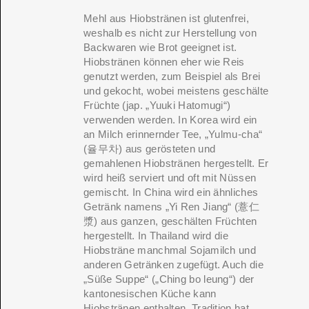
Mehl aus Hiobstränen ist glutenfrei,
weshalb es nicht zur Herstellung von
Backwaren wie Brot geeignet ist.
Hiobstränen können eher wie Reis
genutzt werden, zum Beispiel als Brei
und gekocht, wobei meistens geschälte
Früchte (jap. „Yuuki Hatomugi“)
verwenden werden. In Korea wird ein
an Milch erinnernder Tee, „Yulmu-cha“
(
율무차
) aus gerösteten und
gemahlenen Hiobstränen hergestellt. Er
wird heiß serviert und oft mit Nüssen
gemischt. In China wird ein ähnliches
Getränk namens „Yi Ren Jiang“ (薏仁
漿) aus ganzen, geschälten Früchten
hergestellt. In Thailand wird die
Hiobsträne manchmal Sojamilch und
anderen Getränken zugefügt. Auch die
„Süße Suppe“ („Ching bo leung“) der
kantonesischen Küche kann
Hiobstränen enthalten. Tradition hat