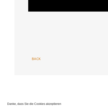
BACK
Alle Inhalte, insbesondere Texte und Bilder, sind urheberrechtl
die
Richtlinien zur Bildernutzung
. Wer gegen das Urheberrech
Danke, dass Sie die Cookies akzeptieren