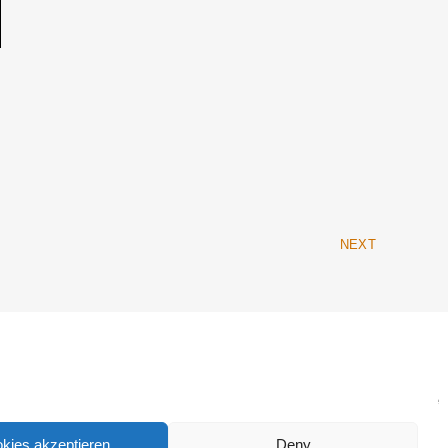
NEXT
lichung, Bearbeitung und Übersetzung, bleiben vorbehalten. Bitte lesen Sie
§ 106 ff UrhG strafbar, wird zudem kostenpflichtig abgemahnt und muss
kies akzeptieren
Deny