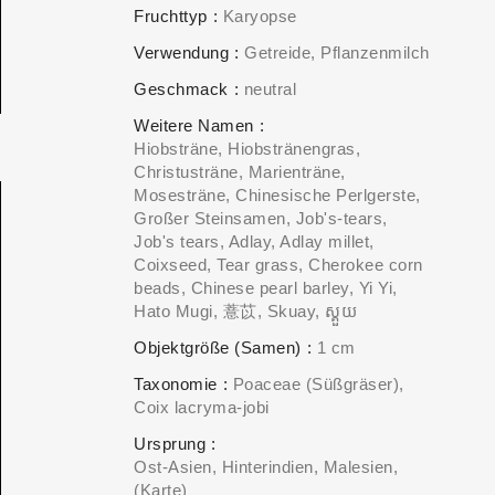
Fruchttyp
Karyopse
Verwendung
Getreide
Pflanzenmilch
Geschmack
neutral
Weitere Namen
Hiobsträne, Hiobstränengras,
Christusträne, Marienträne,
Mosesträne, Chinesische Perlgerste,
Großer Steinsamen, Job's-tears,
Job's tears, Adlay, Adlay millet,
Coixseed, Tear grass, Cherokee corn
beads, Chinese pearl barley, Yi Yi,
Hato Mugi, 薏苡, Skuay, ស្គួយ
Objektgröße (Samen)
1 cm
Taxonomie
Poaceae (Süßgräser)
Coix lacryma-jobi
Ursprung
Ost-Asien, Hinterindien, Malesien
(Karte)