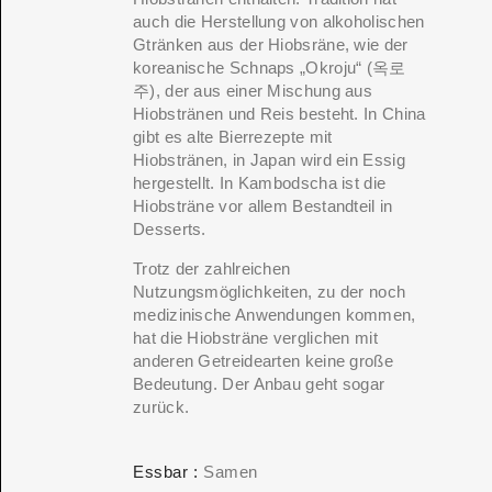
auch die Herstellung von alkoholischen
Gtränken aus der Hiobsräne, wie der
koreanische Schnaps „Okroju“ (옥로
주), der aus einer Mischung aus
Hiobstränen und Reis besteht. In China
gibt es alte Bierrezepte mit
Hiobstränen, in Japan wird ein Essig
hergestellt. In Kambodscha ist die
Hiobsträne vor allem Bestandteil in
Desserts.
Trotz der zahlreichen
Nutzungsmöglichkeiten, zu der noch
medizinische Anwendungen kommen,
hat die Hiobsträne verglichen mit
anderen Getreidearten keine große
Bedeutung. Der Anbau geht sogar
zurück.
ERS PLEASE USE THE SEARCH BAR ON
Essbar
Samen