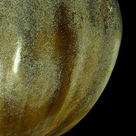
RKS IN THE GERMAN VERSION OF THE WEBSITE! NON-GERMAN SPEAK
THE WELCOME PAGE.