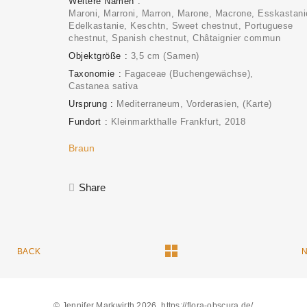
Weitere Namen
Maroni, Marroni, Marron, Marone, Macrone, Esskastani
Edelkastanie, Keschtn, Sweet chestnut, Portuguese
chestnut, Spanish chestnut, Châtaignier commun
Objektgröße
3,5 cm (Samen)
Taxonomie
Fagaceae (Buchengewächse)
Castanea sativa
Ursprung
Mediterraneum, Vorderasien
(Karte)
Fundort
Kleinmarkthalle Frankfurt
2018
Braun
Share
BACK
© Jennifer Markwirth 2026, https://flora-obscura.de/