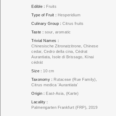
Edible
Fruits
Type of Fruit
Hesperidium
Culinary Group
Citrus fruits
Taste
sour
aromatic
Trivial Names
Chinesische Zitronatzitrone, Chinese
cedar, Cedro della cina, Cédrat
Aurantiata, Isole di Brissago, Kínai
cédrát
Size
10 cm
Taxonomy
Rutaceae (Rue Family)
Citrus medica 'Aurantiata'
Origin
East-Asia
(Karte)
Lacality
Palmengarten Frankfurt (FRP)
2019