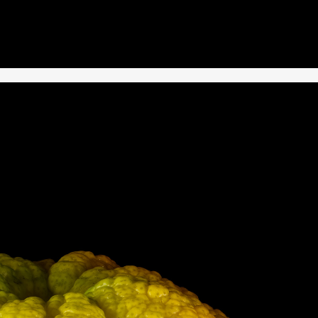
RKS IN THE GERMAN VERSION OF THE WEBSITE! NON-GERMAN SPEAK
THE WELCOME PAGE.