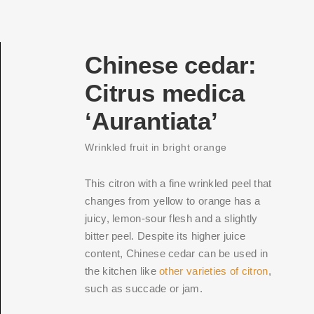
Chinese cedar:
Citrus medica
‘Aurantiata’
Wrinkled fruit in bright orange
This citron with a fine wrinkled peel that
changes from yellow to orange has a
juicy, lemon-sour flesh and a slightly
bitter peel. Despite its higher juice
content, Chinese cedar can be used in
the kitchen like
other varieties of citron
,
such as succade or jam.