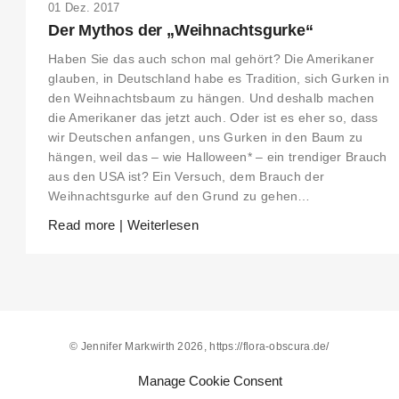
01 Dez. 2017
THIS SEARCH BAR ONLY WORKS IN THE GERMAN VERSION OF THE
Der Mythos der „Weihnachtsgurke“
WEBSITE! NON-GERMAN SPEAKERS PLEASE USE THE SEARCH BA
ON THE WELCOME PAGE.
Haben Sie das auch schon mal gehört? Die Amerikaner
glauben, in Deutschland habe es Tradition, sich Gurken in
den Weihnachtsbaum zu hängen. Und deshalb machen
die Amerikaner das jetzt auch. Oder ist es eher so, dass
wir Deutschen anfangen, uns Gurken in den Baum zu
hängen, weil das – wie Halloween* – ein trendiger Brauch
aus den USA ist? Ein Versuch, dem Brauch der
Weihnachtsgurke auf den Grund zu gehen…
Read more | Weiterlesen
© Jennifer Markwirth 2026, https://flora-obscura.de/
Alle Inhalte, insbesondere Texte und Bilder, sind urheberrechtlich
Manage Cookie Consent
geschützt. Alle Rechte, einschließlich der Vervielfältigung,