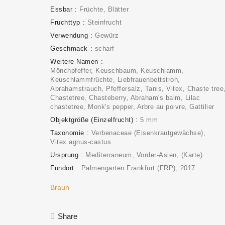
Essbar
Früchte
Blätter
Fruchttyp
Steinfrucht
Verwendung
Gewürz
Geschmack
scharf
Weitere Namen
Mönchpfeffer, Keuschbaum, Keuschlamm,
Keuschlammfrüchte, Liebfrauenbettstroh,
Abrahamstrauch, Pfeffersalz, Tanis, Vitex, Chaste tree
Chastetree, Chasteberry, Abraham's balm, Lilac
chastetree, Monk's pepper, Arbre au poivre, Gattilier
Objektgröße (Einzelfrucht)
5 mm
Taxonomie
Verbenaceae (Eisenkrautgewächse)
Vitex agnus-castus
Ursprung
Mediterraneum, Vorder-Asien
(Karte)
Fundort
Palmengarten Frankfurt (FRP)
2017
Braun
Share