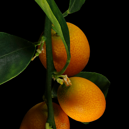
S IN THE GERMAN VERSION OF THE WEBSITE! NON-GERMAN SPEAKERS PLEASE USE