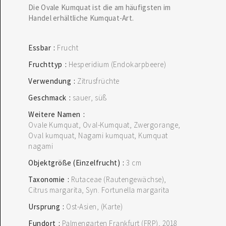
Die Ovale Kumquat ist die am häufigsten im
Handel erhältliche Kumquat-Art.
Essbar
Frucht
Fruchttyp
Hesperidium (Endokarpbeere)
Verwendung
Zitrusfrüchte
Geschmack
sauer
süß
Weitere Namen
Ovale Kumquat, Oval-Kumquat, Zwergorange,
Oval kumquat, Nagami kumquat, Kumquat
nagami
Objektgröße (Einzelfrucht)
3 cm
Taxonomie
Rutaceae (Rautengewächse)
Citrus margarita, Syn. Fortunella margarita
Ursprung
Ost-Asien
(Karte)
Fundort
Palmengarten Frankfurt (FRP)
2018