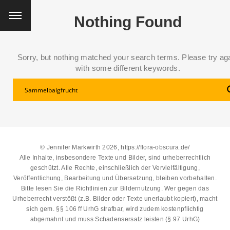
Nothing Found
Sorry, but nothing matched your search terms. Please try ag
with some different keywords.
© Jennifer Markwirth 2026, https://flora-obscura.de/
Alle Inhalte, insbesondere Texte und Bilder, sind urheberrechtlich
geschützt. Alle Rechte, einschließlich der Vervielfältigung,
Veröffentlichung, Bearbeitung und Übersetzung, bleiben vorbehalten.
Bitte lesen Sie die
Richtlinien zur Bildernutzung
. Wer gegen das
Urheberrecht verstößt (z.B. Bilder oder Texte unerlaubt kopiert), macht
sich gem. §§ 106 ff UrhG strafbar, wird zudem kostenpflichtig
abgemahnt und muss Schadensersatz leisten (§ 97 UrhG)
THIS SEARCH BAR ONLY WORKS IN THE GERMAN VERSION OF THE
WEBSITE! NON-GERMAN SPEAKERS PLEASE USE THE SEARCH BA