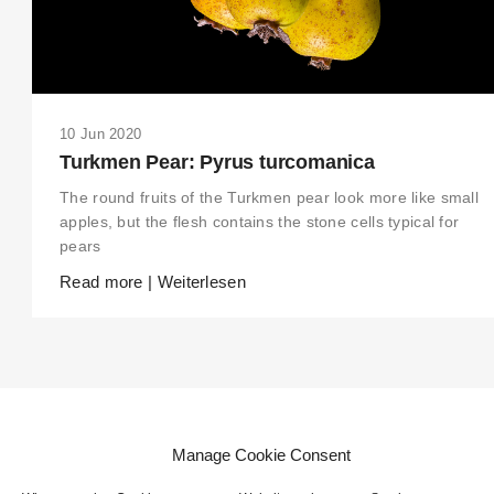
THIS SEARCH BAR ONLY WORKS IN THE GERMAN VERSION OF THE
WEBSITE! NON-GERMAN SPEAKERS PLEASE USE THE SEARCH BA
ON THE WELCOME PAGE.
10 Jun 2020
Turkmen Pear: Pyrus turcomanica
The round fruits of the Turkmen pear look more like small
apples, but the flesh contains the stone cells typical for
pears
Read more | Weiterlesen
© Jennifer Markwirth 2026, https://flora-obscura.de/
Manage Cookie Consent
Alle Inhalte, insbesondere Texte und Bilder, sind urheberrechtlich
geschützt. Alle Rechte, einschließlich der Vervielfältigung,