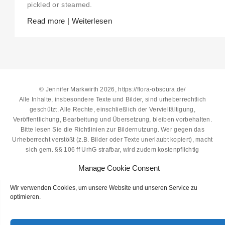
ON THE WELCOME PAGE.
pickled or steamed.
Read more | Weiterlesen
© Jennifer Markwirth 2026, https://flora-obscura.de/
Alle Inhalte, insbesondere Texte und Bilder, sind urheberrechtlich
geschützt. Alle Rechte, einschließlich der Vervielfältigung,
Veröffentlichung, Bearbeitung und Übersetzung, bleiben vorbehalten.
Bitte lesen Sie die
Richtlinien zur Bildernutzung
. Wer gegen das
Urheberrecht verstößt (z.B. Bilder oder Texte unerlaubt kopiert), macht
sich gem. §§ 106 ff UrhG strafbar, wird zudem kostenpflichtig
abgemahnt und muss Schadensersatz leisten (§ 97 UrhG)
Manage Cookie Consent
Wir verwenden Cookies, um unsere Website und unseren Service zu
optimieren.