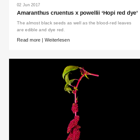
02 Jun 2017
Amaranthus cruentus x powellii ‘Hopi red dye’
The almost black seeds as well as the blood-red leaves
are edible and dye red.
Read more | Weiterlesen
THIS SEARCH BAR ONLY WORKS IN THE GERMAN VERSION OF THE
WEBSITE! NON-GERMAN SPEAKERS PLEASE USE THE SEARCH BA
ON THE WELCOME PAGE.