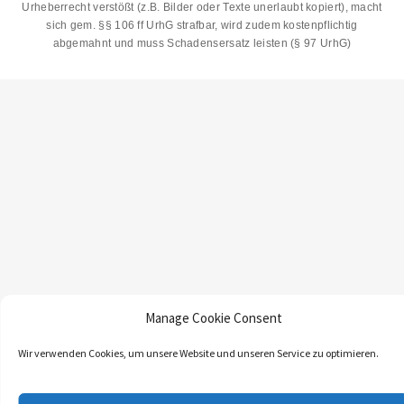
PAGE.
Urheberrecht verstößt (z.B. Bilder oder Texte unerlaubt kopiert), macht
sich gem. §§ 106 ff UrhG strafbar, wird zudem kostenpflichtig
abgemahnt und muss Schadensersatz leisten (§ 97 UrhG)
Manage Cookie Consent
Wir verwenden Cookies, um unsere Website und unseren Service zu optimieren.