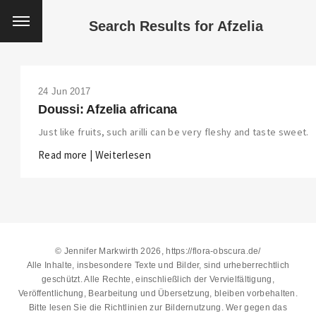
Search Results for
Afzelia
24 Jun 2017
Doussi: Afzelia africana
Just like fruits, such arilli can be very fleshy and taste sweet.
Read more | Weiterlesen
© Jennifer Markwirth 2026, https://flora-obscura.de/
Alle Inhalte, insbesondere Texte und Bilder, sind urheberrechtlich
geschützt. Alle Rechte, einschließlich der Vervielfältigung,
Veröffentlichung, Bearbeitung und Übersetzung, bleiben vorbehalten.
THIS SEARCH BAR ONLY WORKS IN THE GERMAN VERSION OF THE WEBSITE!
Bitte lesen Sie die
Richtlinien zur Bildernutzung
. Wer gegen das
NON-GERMAN SPEAKERS PLEASE USE THE SEARCH BAR ON THE WELCOME