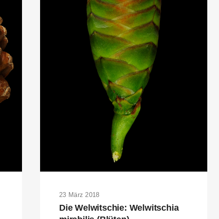
RKS IN THE GERMAN VERSION OF THE WEBSITE! NON-GERMAN SPEAK
THE WELCOME PAGE.
23 März 2018
Die Welwitschie: Welwitschia