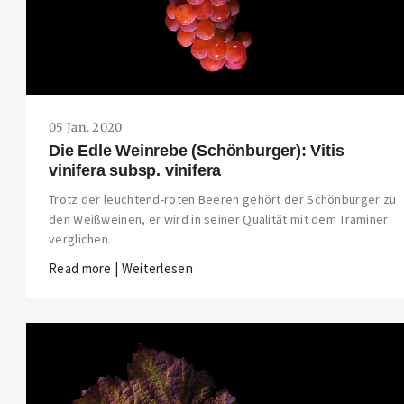
THIS SEARCH BAR ONLY WORKS IN THE GERMAN VERSION OF THE WEBSITE!
NON-GERMAN SPEAKERS PLEASE USE THE SEARCH BAR ON THE WELCOME
PAGE.
05 Jan. 2020
Die Edle Weinrebe (Schönburger): Vitis
vinifera subsp. vinifera
Trotz der leuchtend-roten Beeren gehört der Schönburger zu
den Weißweinen, er wird in seiner Qualität mit dem Traminer
verglichen.
Read more | Weiterlesen