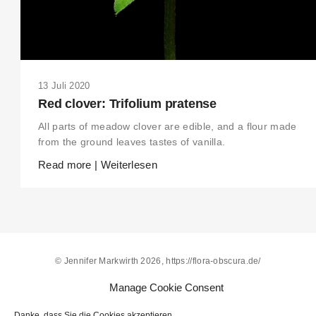
THIS SEARCH BAR ONLY WORKS IN THE GERMAN VERSION OF THE
WEBSITE! NON-GERMAN SPEAKERS PLEASE USE THE SEARCH BA
ON THE WELCOME PAGE.
13 Juli 2020
Red clover: Trifolium pratense
All parts of meadow clover are edible, and a flour made
from the ground leaves tastes of vanilla.
Read more | Weiterlesen
© Jennifer Markwirth 2026, https://flora-obscura.de/
Alle Inhalte, insbesondere Texte und Bilder, sind urheberrechtlich
Manage Cookie Consent
geschützt. Alle Rechte, einschließlich der Vervielfältigung,
Veröffentlichung, Bearbeitung und Übersetzung, bleiben vorbehalten.
Danke, dass Sie die Cookies akzeptieren