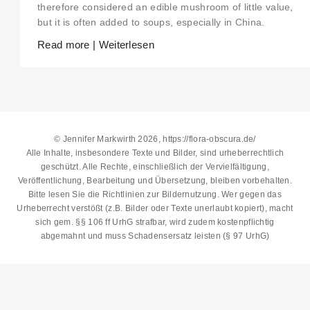
ON THE WELCOME PAGE.
therefore considered an edible mushroom of little value,
but it is often added to soups, especially in China.
Read more | Weiterlesen
© Jennifer Markwirth 2026, https://flora-obscura.de/
Alle Inhalte, insbesondere Texte und Bilder, sind urheberrechtlich
geschützt. Alle Rechte, einschließlich der Vervielfältigung,
Veröffentlichung, Bearbeitung und Übersetzung, bleiben vorbehalten.
Bitte lesen Sie die
Richtlinien zur Bildernutzung
. Wer gegen das
Urheberrecht verstößt (z.B. Bilder oder Texte unerlaubt kopiert), macht
sich gem. §§ 106 ff UrhG strafbar, wird zudem kostenpflichtig
abgemahnt und muss Schadensersatz leisten (§ 97 UrhG)