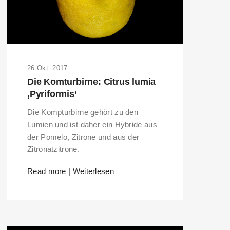
26 Okt. 2017
Die Komturbirne: Citrus lumia
‚Pyriformis‘
Die Kompturbirne gehört zu den
Lumien und ist daher ein Hybride aus
der Pomelo, Zitrone und aus der
Zitronatzitrone.
Read more | Weiterlesen