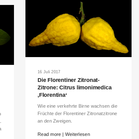
16 Juli 2017
Die Florentiner Zitronat-
Zitrone: Citrus limonimedica
‚Florentina‘
Wie eine verkehrte Birne wachsen die
Früchte der Florentiner Zitronatzitrone
o
an den Zweigen.
.
a
Read more | Weiterlesen