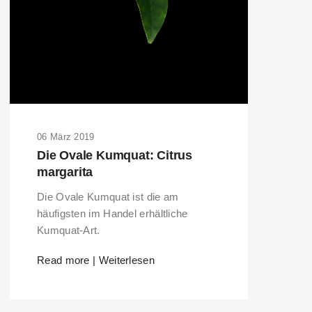
06 März 2019
Die Ovale Kumquat: Citrus
margarita
Die Ovale Kumquat ist die am
häufigsten im Handel erhältliche
Kumquat-Art.
Read more | Weiterlesen