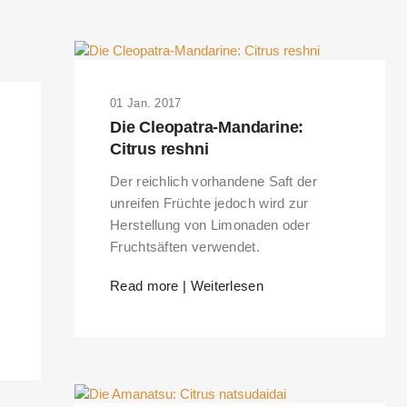
01 Jan. 2017
Die Cleopatra-Mandarine:
Citrus reshni
Der reichlich vorhandene Saft der
unreifen Früchte jedoch wird zur
Herstellung von Limonaden oder
Fruchtsäften verwendet.
b
Read more | Weiterlesen
RKS IN THE GERMAN VERSION OF THE WEBSITE! NON-GERMAN SPEAK
THE WELCOME PAGE.