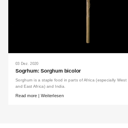
03 Dez. 2020
Sogrhum: Sorghum bicolor
Sorghum is a staple food in parts of Africa (especially West
and East Africa) and India.
Read more | Weiterlesen