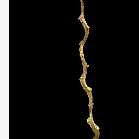
THIS SEARCH BAR ONLY WORKS IN THE GERMAN VERSION OF THE
WEBSITE! NON-GERMAN SPEAKERS PLEASE USE THE SEARCH BA
ON THE WELCOME PAGE.