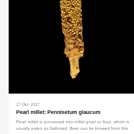
17 Okt. 2017
Pearl millet: Pennisetum glaucum
Pearl millet is processed into millet gruel or flour, which is
usually eaten as flatbread. Beer can be brewed from this