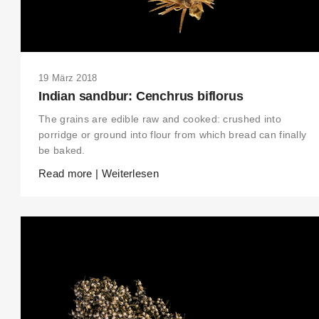
19 März 2018
Indian sandbur: Cenchrus biflorus
The grains are edible raw and cooked: crushed into
porridge or ground into flour from which bread can finally
be baked.
Read more | Weiterlesen