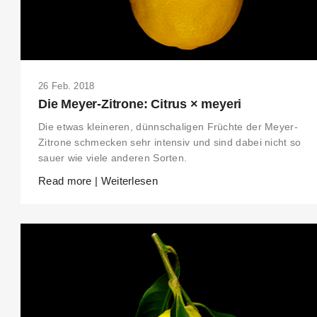
26 Feb. 2018
Die Meyer-Zitrone: Citrus × meyeri
Die etwas kleineren, dünnschaligen Früchte der Meyer-
Zitrone schmecken sehr intensiv und sind dabei nicht so
sauer wie viele anderen Sorten.
Read more | Weiterlesen