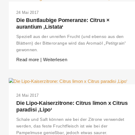
24 Mai 2017
Die Buntlaubige Pomeranze: Citrus ×
aurantium ‚Listata‘
Speziell aus der unreifen Frucht (und ebenso aus den
Blättern) der Bitterorange wird das Aromaöl „Petitgrain“
gewonnen.
THIS SEARCH BAR ONLY WORKS IN THE GERMAN VERSION OF THE
Read more | Weiterlesen
WEBSITE! NON-GERMAN SPEAKERS PLEASE USE THE SEARCH BA
ON THE WELCOME PAGE.
24 Mai 2017
Die Lipo-Kaiserzitrone: Citrus limon x Citrus
paradisi ‚Lipo‘
Schale und Saft können wie bei der Zitrone verwendet
werden, das feste Fruchtfleisch ist wie bei der
Pampelmuse genießbar, jedoch etwas saurer.