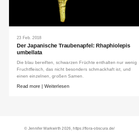
THIS SEARCH BAR ONLY WORKS IN THE GERMAN VERSION OF THE
WEBSITE! NON-GERMAN SPEAKERS PLEASE USE THE SEARCH BA
ON THE WELCOME PAGE.
23 Feb. 2018
Der Japanische Traubenapfel: Rhaphiolepis
umbellata
Die blau bereiften, schwarzen Früchte enthalten nur wenig
Fruchtfleisch, das nicht besonders schmackhaft ist, und
einen einzelnen, großen Samen.
Read more | Weiterlesen
© Jennifer Markwirth 2026, https://flora-obscura.de/
Alle Inhalte, insbesondere Texte und Bilder, sind urheberrechtlich