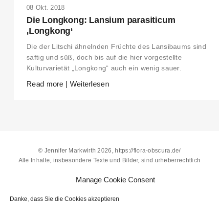
08 Okt. 2018
Die Longkong: Lansium parasiticum
‚Longkong‘
Die der Litschi ähnelnden Früchte des Lansibaums sind
saftig und süß, doch bis auf die hier vorgestellte
Kulturvarietät „Longkong“ auch ein wenig sauer.
Read more | Weiterlesen
© Jennifer Markwirth 2026, https://flora-obscura.de/
Alle Inhalte, insbesondere Texte und Bilder, sind urheberrechtlich
geschützt. Alle Rechte, einschließlich der Vervielfältigung,
Manage Cookie Consent
Veröffentlichung, Bearbeitung und Übersetzung, bleiben vorbehalten.
Bitte lesen Sie die
Richtlinien zur Bildernutzung
. Wer gegen das
Danke, dass Sie die Cookies akzeptieren
Urheberrecht verstößt (z.B. Bilder oder Texte unerlaubt kopiert), macht
sich gem. §§ 106 ff UrhG strafbar, wird zudem kostenpflichtig