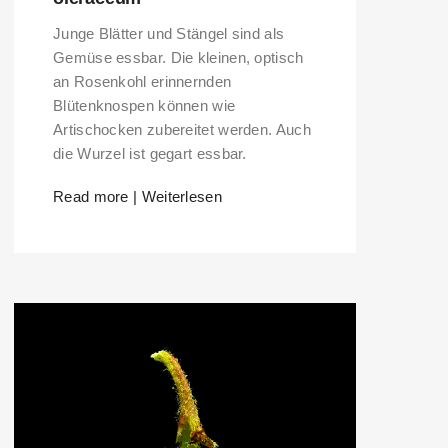
Junge Blätter und Stängel sind als
Gemüse essbar. Die kleinen, optisch
an Rosenkohl erinnernden
Blütenknospen können wie
Artischocken zubereitet werden. Auch
die Wurzel ist gegart essbar.
Read more | Weiterlesen
ERS PLEASE USE THE SEARCH BAR ON