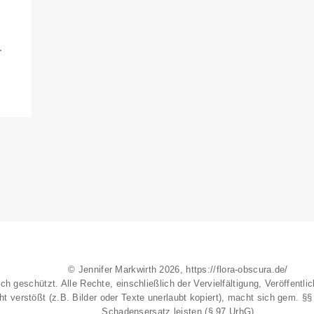
.
© Jennifer Markwirth 2026, https://flora-obscura.de/
ich geschützt. Alle Rechte, einschließlich der Vervielfältigung, Veröffent
t verstößt (z.B. Bilder oder Texte unerlaubt kopiert), macht sich gem. §
Schadensersatz leisten (§ 97 UrhG)