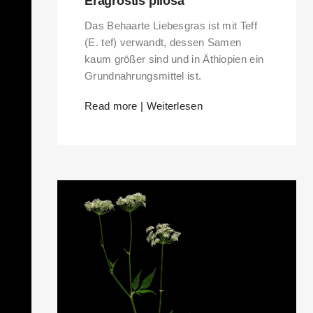
Eragrostis pilosa
Das Behaarte Liebesgras ist mit Teff
(E. tef) verwandt, dessen Samen
kaum größer sind und in Äthiopien ein
Grundnahrungsmittel ist.
Read more | Weiterlesen
RKS IN THE GERMAN VERSION OF THE WEBSITE! NON-GERMAN SPEAK
THE WELCOME PAGE.