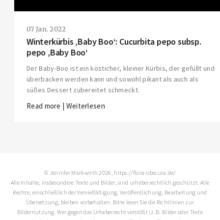
07 Jan. 2022
Winterkürbis ‚Baby Boo‘: Cucurbita pepo subsp.
pepo ‚Baby Boo‘
Der Baby-Boo ist ein kösticher, kleiner Kürbis, der gefüllt und
überbacken werden kann und sowohl pikant als auch als
süßes Dessert zubereitet schmeckt.
Read more | Weiterlesen
© Jennifer Markwirth 2026, https://flora-obscura.de/
Alle Inhalte, insbesondere Texte und Bilder, sind urheberrechtlich geschützt. Alle
Rechte, einschließlich der Vervielfältigung, Veröffentlichung, Bearbeitung und
Übersetzung, bleiben vorbehalten. Bitte lesen Sie die
Richtlinien zur
Bildernutzung
. Wer gegen das Urheberrecht verstößt (z.B. Bilder oder Texte