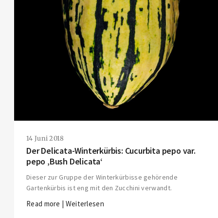
THIS SEARCH BAR ONLY WORKS IN THE GERMAN VERSION OF THE WEBSITE!
NON-GERMAN SPEAKERS PLEASE USE THE SEARCH BAR ON THE WELCOME
PAGE.
14 Juni 2018
Der Delicata-Winterkürbis: Cucurbita pepo var.
pepo ‚Bush Delicata‘
Dieser zur Gruppe der Winterkürbisse gehörende
Gartenkürbis ist eng mit den Zucchini verwandt.
Read more | Weiterlesen