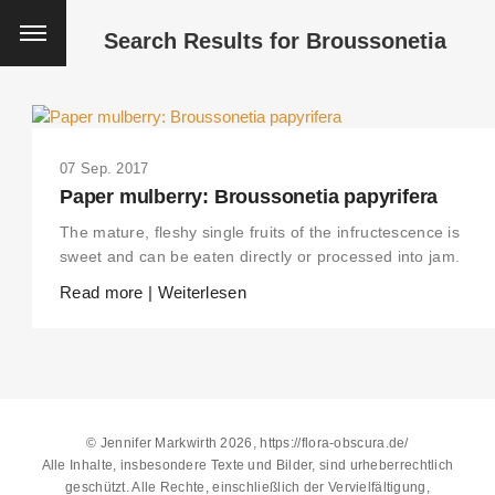
Search Results for
Broussonetia
07 Sep. 2017
Paper mulberry: Broussonetia papyrifera
The mature, fleshy single fruits of the infructescence is
sweet and can be eaten directly or processed into jam.
Read more | Weiterlesen
© Jennifer Markwirth 2026, https://flora-obscura.de/
Alle Inhalte, insbesondere Texte und Bilder, sind urheberrechtlich
THIS SEARCH BAR ONLY WORKS IN THE GERMAN VERSION OF THE
geschützt. Alle Rechte, einschließlich der Vervielfältigung,
WEBSITE! NON-GERMAN SPEAKERS PLEASE USE THE SEARCH BA