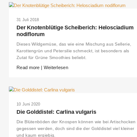
31 Juli 2018
Der Knotenblütige Scheiberich: Helosciadium
nodiflorum
Dieses Wildgemüse, das wie eine Mischung aus Sellerie,
Karottengrün und Petersilie schmeckt, ist besonders als
Zutat für Grüne Smoothies beliebt.
Read more | Weiterlesen
THIS SEARCH BAR ONLY WORKS IN THE GERMAN VERSION OF THE
10 Juni 2020
WEBSITE! NON-GERMAN SPEAKERS PLEASE USE THE SEARCH BA
ON THE WELCOME PAGE.
Die Golddistel: Carlina vulgaris
Die Blütenböden der Knospen können wie bei Artischocken
gegessen werden, doch sind die der Golddistel viel kleiner
und kaum ergiebig.