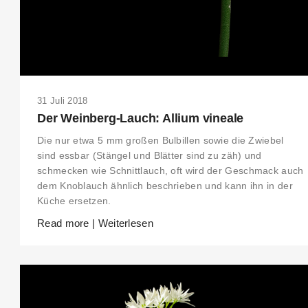
31 Juli 2018
Der Weinberg-Lauch: Allium vineale
Die nur etwa 5 mm großen Bulbillen sowie die Zwiebel
sind essbar (Stängel und Blätter sind zu zäh) und
schmecken wie Schnittlauch, oft wird der Geschmack auch
dem Knoblauch ähnlich beschrieben und kann ihn in der
Küche ersetzen.
Read more | Weiterlesen