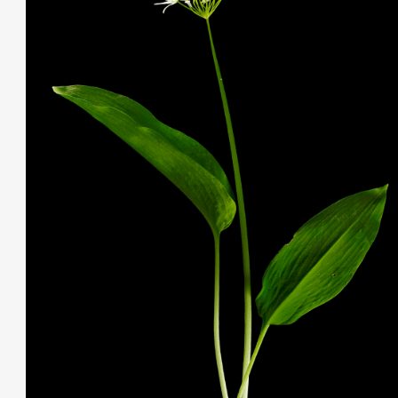
THIS SEARCH BAR ONLY WORKS IN THE GERMAN VERSION OF THE
WEBSITE! NON-GERMAN SPEAKERS PLEASE USE THE SEARCH BA
ON THE WELCOME PAGE.