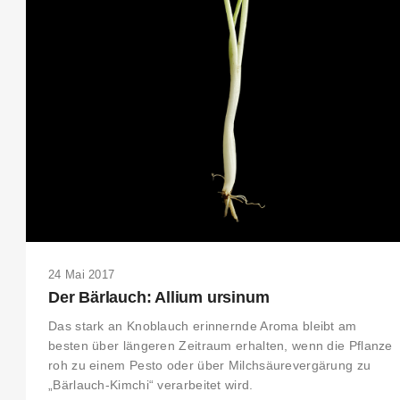
24 Mai 2017
Der Bärlauch: Allium ursinum
Das stark an Knoblauch erinnernde Aroma bleibt am
besten über längeren Zeitraum erhalten, wenn die Pflanze
roh zu einem Pesto oder über Milchsäurevergärung zu
„Bärlauch-Kimchi“ verarbeitet wird.